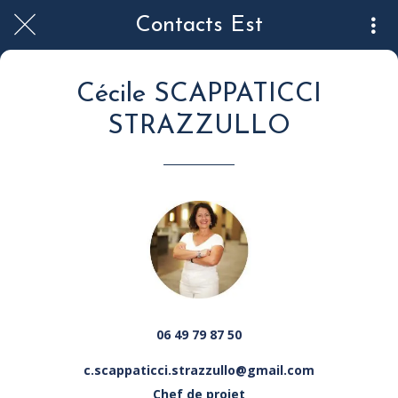
Contacts Est
Cécile SCAPPATICCI
STRAZZULLO
06
49 79 87 50
c.scappaticci.strazzullo@
gmail.com
Chef de projet