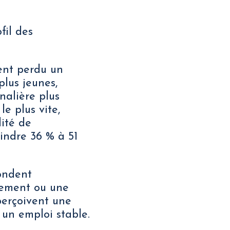
fil des
vent perdu un
lus jeunes,
nalière plus
e plus vite,
lité de
indre 36 % à 51
ondent
iement ou une
 perçoivent une
 un emploi stable.