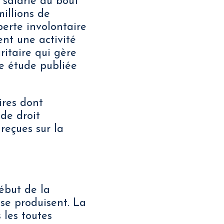
 salarié au bout
illions de
erte involontaire
ent une activité
ritaire qui gère
e étude publiée
aires dont
de droit
reçues sur la
ébut de la
 se produisent. La
 les toutes