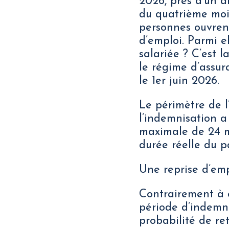
2026, près d’un a
du quatrième moi
personnes ouvrent
d’emploi. Parmi e
salariée ? C’est l
le régime d’assu
le 1er juin 2026.
Le périmètre de l’
l’indemnisation a
maximale de 24 mo
durée réelle du 
Une reprise d’emp
Contrairement à c
période d’indemni
probabilité de ret