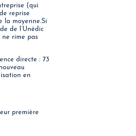
ntreprise (qui
de reprise
de la moyenne.Si
ude de l’Unédic
i ne rime pas
ence directe : 73
 nouveau
isation en
leur première