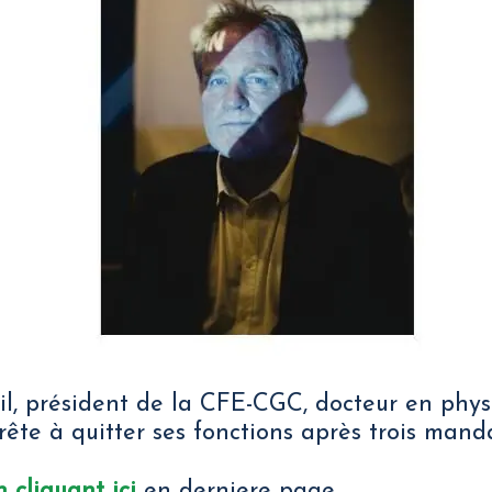
l, président de la CFE-CGC, docteur en physi
ête à quitter ses fonctions après trois manda
 cliquant ici
en derniere page,