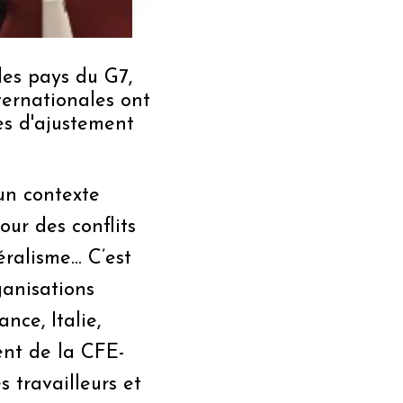
des pays du G7,
ternationales ont
es d'ajustement
un contexte
our des conflits
éralisme… C’est
ganisations
nce, Italie,
ent de la CFE-
 travailleurs et