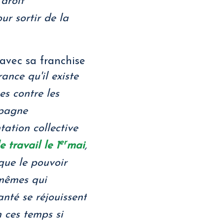
droit
ur sortir de la
avec sa franchise
ance qu'il existe
s contre les
mpagne
tation collective
er
e travail le 1
mai
,
que le pouvoir
 mêmes qui
nté se réjouissent
 ces temps si