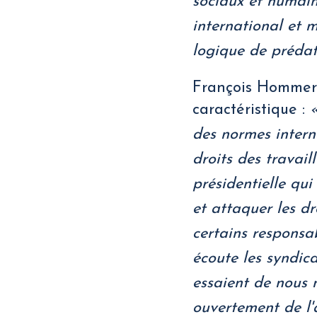
sociaux et humain
international et 
logique de prédat
François Hommeril
caractéristique :
«
des normes intern
droits des travai
présidentielle qui
et attaquer les dr
certains responsa
écoute les syndic
essaient de nous 
ouvertement de l'