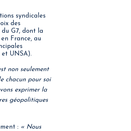
tions syndicales
voix des
 du G7, dont la
 en France, au
ncipales
O et UNSA).
est non seulement
 le chacun pour soi
vons exprimer la
res géopolitiques
oment :
« Nous