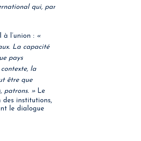
rnational qui, par
 à l’union :
«
aux. La capacité
que pays
contexte, la
eut être que
s, patrons. »
Le
 des institutions,
nt le dialogue