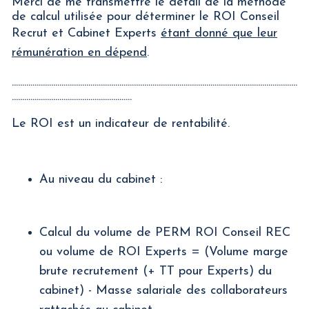
Merci de me transmettre le détail de la méthode
de calcul utilisée pour déterminer le ROI Conseil
Recrut et Cabinet Experts
étant donné que leur
rémunération en dépend
.
..........................................................................................................................................
..........................................................
Le ROI est un indicateur de rentabilité.
Au niveau du cabinet :
Calcul du volume de PERM ROI Conseil REC
ou volume de ROI Experts = (Volume marge
brute recrutement (+ TT pour Experts) du
cabinet) - Masse salariale des collaborateurs