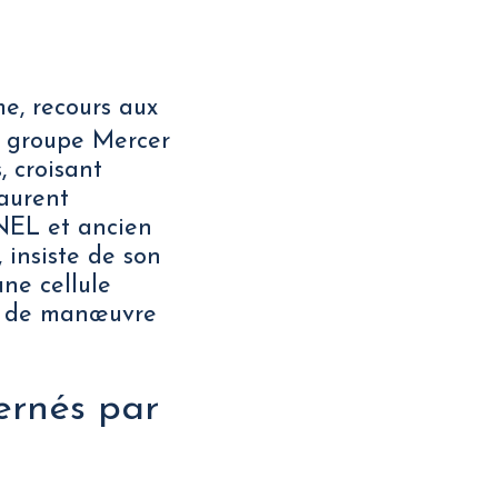
me, recours aux
Le groupe Mercer
, croisant
aurent
ENEL et ancien
, insiste de son
une cellule
ge de manœuvre
ernés par