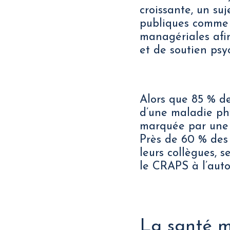
croissante, un suj
publiques comme p
managériales afin
et de soutien psy
Alors que 85 % des
d’une maladie phy
marquée par une s
Près de 60 % des 
leurs collègues,
le CRAPS à l’aut
La santé m