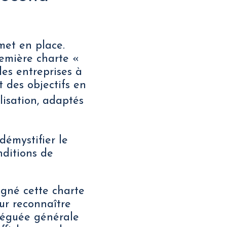
met en place.
remière charte «
les entreprises à
 des objectifs en
isation, adaptés
démystifier le
nditions de
igné cette charte
ur reconnaître
léguée générale