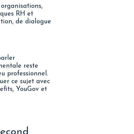
 organisations,
iques RH et
tion, de dialogue
parler
mentale reste
u professionnel.
uer ce sujet avec
efits, YouGov et
second