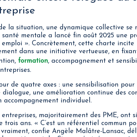
treprise
de la situation, une dynamique collective se 
a santé mentale a lancé fin août 2025 une p
emploi ». Concrètement, cette charte incite 
ment dans une initiative vertueuse, en fixant
ntion,
formation
, accompagnement et sensibil
ntreprises.
tour de quatre axes : une sensibilisation pour 
e dialogue, une amélioration continue des co
un accompagnement individuel.
entreprises, majoritairement des PME, ont s
 trois ans. « C’est un référentiel commun po
t vraiment, confie Angèle Malâtre-Lansac, dé