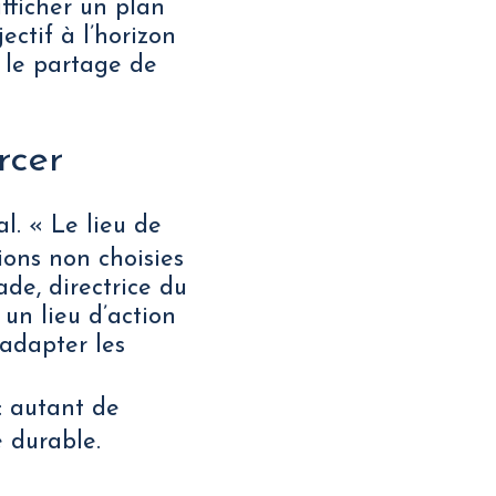
afficher un plan
ectif à l’horizon
r le partage de
rcer
. « Le lieu de
tions non choisies
de, directrice du
un lieu d’action
 adapter les
: autant de
e durable.