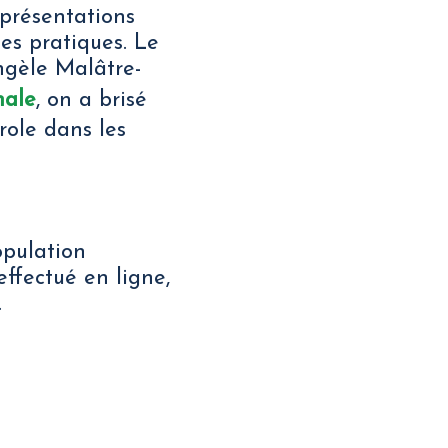
eprésentations
nes pratiques. Le
ngèle Malâtre-
nale
, on a brisé
role dans les
opulation
ffectué en ligne,
.