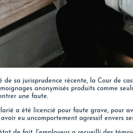
é de sa jurisprudence récente, la Cour de ca
témoignages anonymisés produits comme seul
ntrer une faute.
larié a été licencié pour faute grave, pour a
 avoir eu uncomportement agressif envers ses
état de fait, l’employeur a recueilli des témo