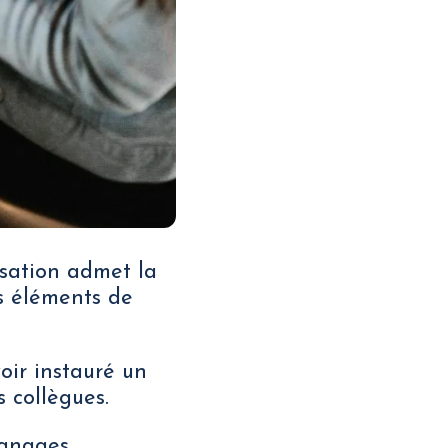
ssation admet la
s éléments de
voir instauré un
 collègues.
ignages