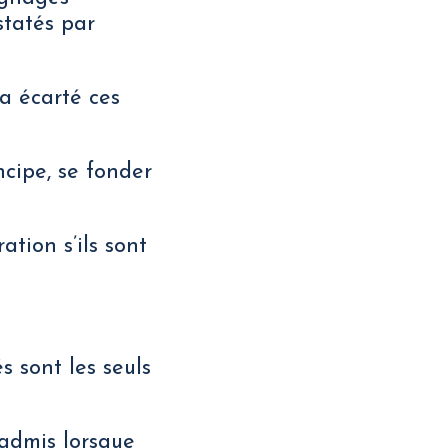
statés par
 a écarté ces
ncipe, se fonder
tion s’ils sont
 sont les seuls
admis lorsque