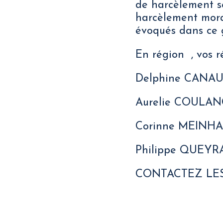
de harcèlement se
harcèlement mora
évoqués dans ce 
En région , vos r
Delphine CANA
Aurelie COULA
Corinne MEINH
Philippe QUEYR
CONTACTEZ LES 