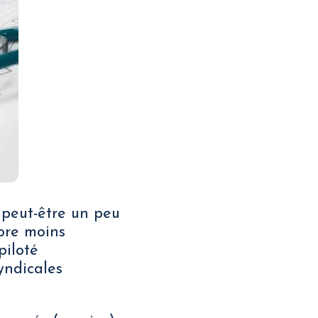
 peut-être un peu
core moins
piloté
yndicales