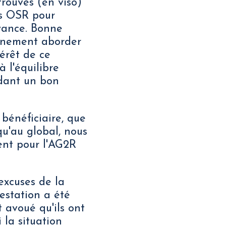
rouvés (en viso)
es OSR pour
yance. Bonne
einement aborder
térêt de ce
à l'équilibre
rdant un bon
 bénéficiaire, que
qu'au global, nous
ent pour l'AG2R
excuses de la
restation a été
 avoué qu'ils ont
 la situation