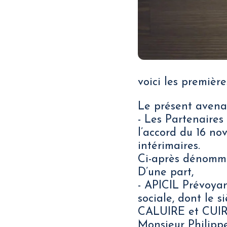
voici les première
Le présent avenan
- Les Partenaires
l’accord du 16 no
intérimaires.
Ci-après dénommé
D’une part,
- APICIL Prévoyan
sociale, dont le s
CALUIRE et CUIRE
Monsieur Philipp