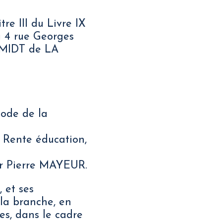
re III du Livre IX
au 4 rue Georges
CHMIDT de LA
Code de la
s Rente éducation,
ur Pierre MAYEUR.
, et ses
 la branche, en
es, dans le cadre