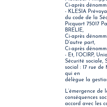
Ci-après dénomm
- KLESIA Prévoyan
du code de la Séc
Picquart 75017 P
BRELIE,
Ci-après dénomm
D’autre part,
Ci-après dénommé
- Et, l’OCIRP, Un
Sécurité sociale, 
social : 17 rue d
qui en
délègue la gesti
L’émergence de la 
conséquences soci
accord avec les c